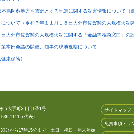
日 熊本県阿蘇地方を震源とする地震に関する災害情報について（
付について（令和７年１１月１８日大分市佐賀関の大規模火災
８日大分市佐賀関の大規模火災に関する「金融等相談窓口」の
対策本部会議の開催、知事の現地視察について
民健康保険）
 大分市大手町3丁目1番1号
サイトマップ
536-1111（代表）
免責事項・リ
時30分から17時15分まで、土日・祝日・年末年始