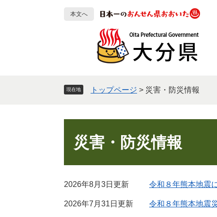
ペ
メ
本文へ
ー
ニ
ジ
ュ
の
ー
先
を
頭
飛
で
ば
す
し
トップページ
>
災害・防災情報
現在地
。
て
本
文
本
へ
文
災害・防災情報
2026年8月3日更新
令和８年熊本地震
2026年7月31日更新
令和８年熊本地震