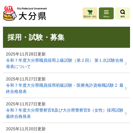
ペ
メ
ー
ニ
ジ
ュ
の
ー
先
を
本
頭
飛
採用・試験・募集
文
で
ば
す
し
。
て
2025年11月28日更新
本
令和７年度大分県職員採用上級試験（第２回） 第１次試験合格
文
発表について
へ
2025年11月27日更新
令和７年度大分県職員採用初級試験・医療免許資格職試験２ 最
終合格発表
2025年11月27日更新
令和７年度大分県警察官B及び大分県警察官B（女性）採用試験
最終合格発表
2025年11月20日更新