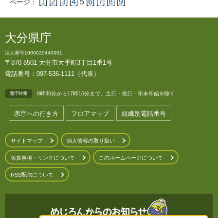
[
1
] [
2
] [
3
] [
4
] 5 [
6
] [
7
] [
8
] [
9
]
ページ：
大分県庁
法人番号1000020440001
〒870-8501 大分市大手町3丁目1番1号
電話番号：097-536-1111（代表）
8時30分から17時15分まで、土日・祝日・年末年始を除く
開庁時間
県庁への行き方
フロアマップ
組織別電話番号
サイトマップ
個人情報の取り扱い
免責事項・リンクについて
このホームページについて
RSS配信について