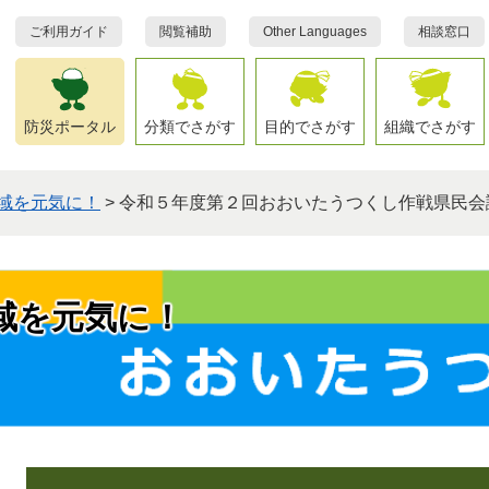
ご利用ガイド
閲覧補助
Other Languages
相談窓口
防災ポータル
分類でさがす
目的でさがす
組織でさがす
域を元気に！
>
令和５年度第２回おおいたうつくし作戦県民会
域を元気に！
本