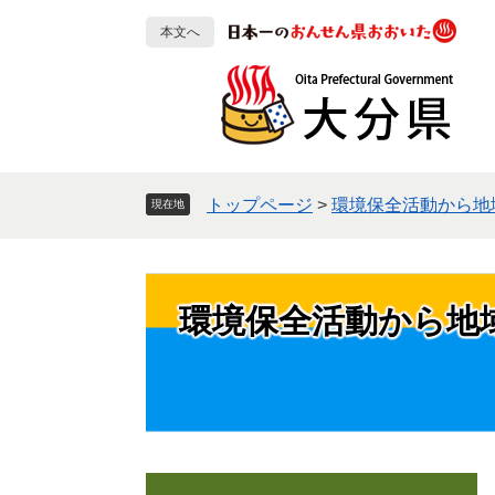
ペ
メ
本文へ
ー
ニ
ジ
ュ
の
ー
先
を
頭
飛
で
ば
す
し
トップページ
>
環境保全活動から地
現在地
。
て
本
文
へ
環境保全活動から地