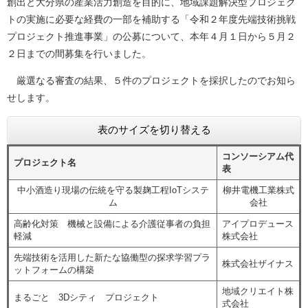
創出と大分県の産業活力創造を目的に、地域課題解決型プロジェク
トの実施に必要な経費の一部を補助する「令和２年度先端技術挑戦
プロジェクト推進事業」の公募について、本年４月１日から５月２
２日までの間募集を行いました。
厳選なる審査の結果、５件のプロジェクトを採択したのでお知ら
せします。
表のサイズを切り替える
コンソーシアム代
プロジェクト名
表
中小酒造り現場の伝統を守る製麹工程IoTシステ
柳井電機工業株式
ム
会社
高齢化対策 機械と設備による介護従事者の負担
アイプロデュース
軽減
株式会社
先端技術を活用した新たな協働型の探求学習プラ
株式会社ザイナス
ットフォームの構築
地域クリエイト株
まるごと 3Dシティ プロジェクト
式会社