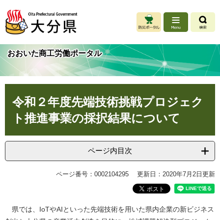
ペ
メ
ー
ニ
ジ
ュ
の
ー
先
を
おおいた商工労働ポータル
頭
飛
で
ば
す
し
。
て
本
本
令和２年度先端技術挑戦プロジェク
文
文
ト推進事業の採択結果について
へ
ページ内目次
ページ番号：0002104295
更新日：2020年7月2日更新
県では、IoTやAIといった先端技術を用いた県内企業の新ビジネス