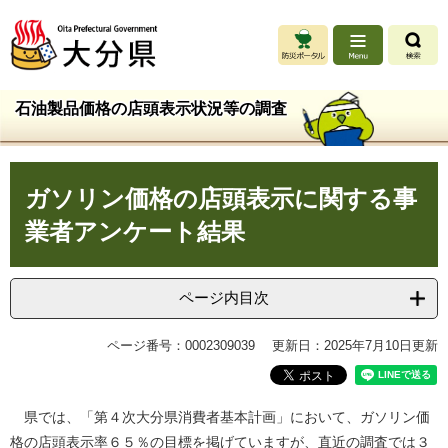
ペ
メ
ー
ニ
ジ
ュ
の
ー
先
を
石油製品価格の店頭表示状況等の調査
頭
飛
で
ば
す
し
本
。
て
ガソリン価格の店頭表示に関する事
文
本
文
業者アンケート結果
へ
ページ内目次
ページ番号：0002309039
更新日：2025年7月10日更新
県では、「第４次大分県消費者基本計画」において、ガソリン価
格の店頭表示率６５％の目標を掲げていますが、直近の調査では３