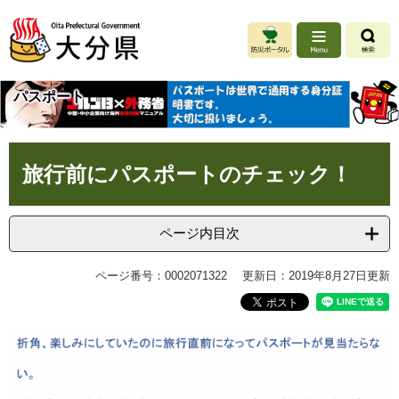
ペ
メ
ー
ニ
ジ
ュ
の
ー
先
を
パスポート
頭
飛
で
ば
す
し
本
。
て
旅行前にパスポートのチェック！
文
本
文
へ
ページ内目次
ページ番号：0002071322
更新日：2019年8月27日更新