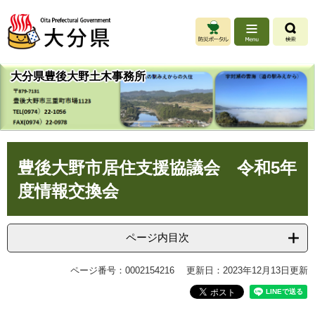
ペ
メ
ー
ニ
ジ
ュ
の
ー
先
を
大分県豊後大野土木事務所
頭
飛
で
ば
す
し
。
て
本
本
文
豊後大野市居住支援協議会 令和5年
文
へ
度情報交換会
ページ内目次
ページ番号：0002154216
更新日：2023年12月13日更新