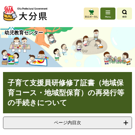
ペ
メ
ー
ニ
ジ
ュ
の
ー
先
を
幼児教育センター
頭
飛
で
ば
す
し
。
て
本
文
へ
本
子育て支援員研修修了証書（地域保
文
育コース・地域型保育）の再発行等
の手続きについて
ページ内目次