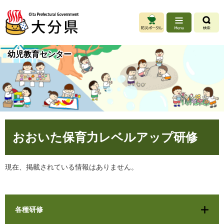
ペ
メ
ー
ニ
ジ
ュ
の
ー
先
を
幼児教育センター
頭
飛
で
ば
す
し
。
て
本
文
へ
本
おおいた保育力レベルアップ研修
文
現在、掲載されている情報はありません。
各種研修