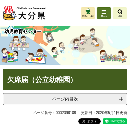
ペ
メ
ー
ニ
ジ
ュ
の
ー
先
を
幼児教育センター
頭
飛
で
ば
す
し
。
て
本
文
へ
本
欠席届（公立幼稚園）
文
ページ内目次
ページ番号：0002096109
更新日：2020年5月1日更新