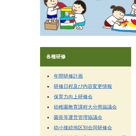
各種研修
年間研修計画
研修日程及び内容変更情報
保育力向上研修会
幼稚園教育課程大分県協議会
園長等運営管理協議会
幼小接続地区別合同研修会