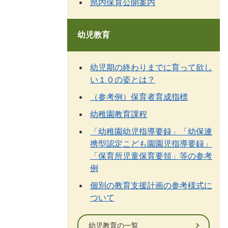
県内保育公開案内
幼児教育
幼児期の終わりまでに育って欲し
い１０の姿とは？
（参考例）保育者育成指標
幼稚園教育課程
「幼稚園幼児指導要録」「幼保連
携型認定こども園園児指導要録」
「保育所児童保育要領」等の参考
例
個別の教育支援計画の参考様式に
ついて
幼児教育の一覧