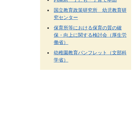
国立教育政策研究所 幼児教育研
究センター
保育所等における保育の質の確
保・向上に関する検討会（厚生労
働省）
幼稚園教育パンフレット（文部科
学省）