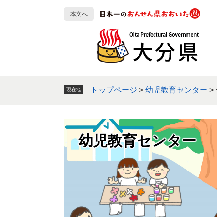
ペ
メ
本文へ
ー
ニ
ジ
ュ
の
ー
先
を
頭
飛
で
ば
す
し
トップページ
>
幼児教育センター
>
現在地
。
て
本
文
へ
幼児教育センター