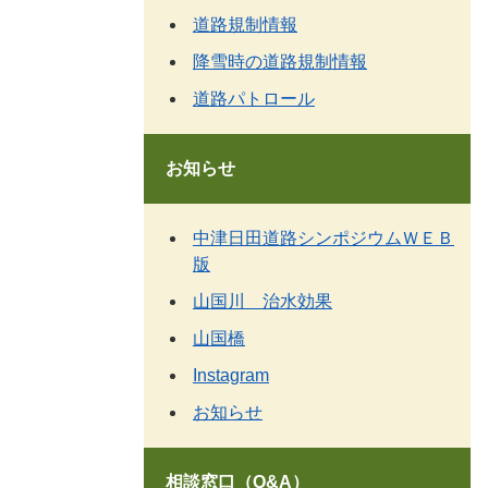
道路規制情報
降雪時の道路規制情報
道路パトロール
お知らせ
中津日田道路シンポジウムＷＥＢ
版
山国川 治水効果
山国橋
Instagram
お知らせ
相談窓口（Q&A）