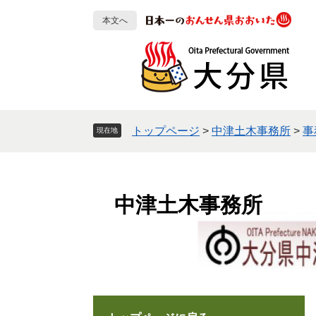
ペ
メ
本文へ
ー
ニ
ジ
ュ
の
ー
先
を
頭
飛
で
ば
す
し
トップページ
>
中津土木事務所
>
事
現在地
。
て
本
文
へ
中津土木事務所