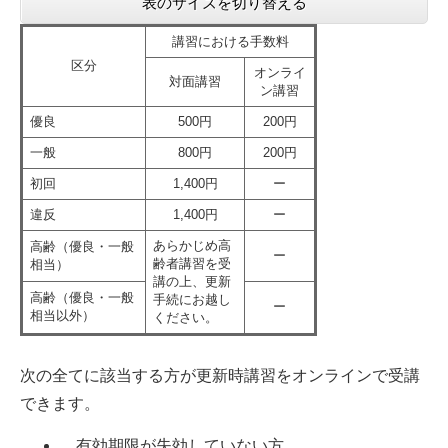
表のサイズを切り替える
講習における手数料
区分
オンライ
対面講習
ン講習
優良
500円
200円
一般
800円
200円
初回
1,400円
ー
違反
1,400円
ー
あらかじめ高
高齢（優良・一般
ー
齢者講習を受
相当）
講の上、更新
高齢（優良・一般
手続にお越し
ー
相当以外）
ください。
次の全てに該当する方が更新時講習をオンラインで受講
できます。
有効期限が失効していない方