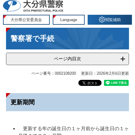
ペ
メ
ー
ニ
ジ
ュ
大分県公安委員会
Language
閲覧補助
の
ー
本
先
を
警察署で手続
文
頭
飛
で
ば
す
し
ページ内目次
。
て
本
ページ番号：0002108200
更新日：2026年2月6日更新
文
へ
更新期間
更新する年の誕生日の１ヶ月前から誕生日の１ヶ