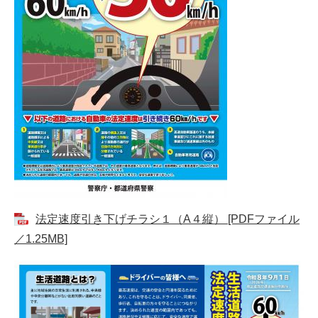
法定速度引き下げチラシ１（A４縦） [PDFファイル
／1.25MB]