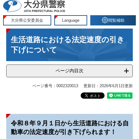
ペ
メ
ー
ニ
ジ
ュ
大分県公安委員会
Language
閲覧補助
の
ー
本
先
を
生活道路における法定速度の引き
文
頭
飛
で
ば
下げについて
す
し
。
て
ページ内目次
本
文
へ
ページ番号：0002320013
更新日：2026年6月1日更新
令和８年９月１日から生活道路における自
動車の法定速度が引き下げられます！