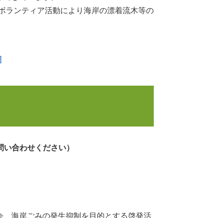
ボランティア活動により海岸の漂着流木等の
。
]
問い合わせください）
会、海岸ごみの発生抑制を目的とする啓発活