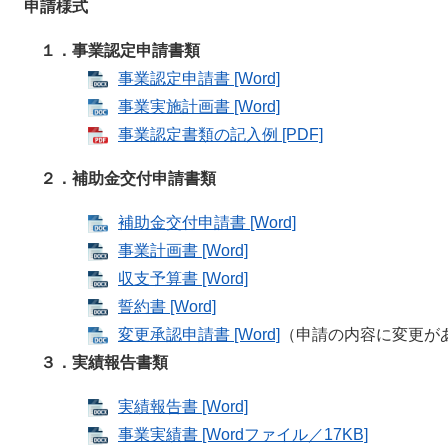
申請様式
１．事業認定申請書類
事業認定申請書 [Word]
事業実施計画書 [Word]
事業認定書類の記入例 [PDF]
２．補助金交付申請書類
補助金交付申請書 [Word]
事業計画書 [Word]
収支予算書 [Word]
誓約書 [Word]
変更承認申請書 [Word]
（申請の内容に変更が
３．実績報告書類
実績報告書 [Word]
事業実績書 [Wordファイル／17KB]