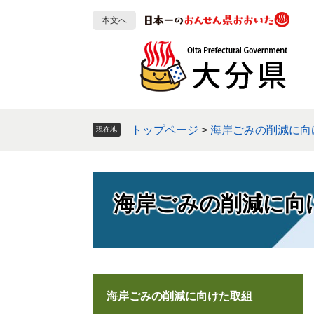
ペ
メ
本文へ
ー
ニ
ジ
ュ
の
ー
先
を
頭
飛
で
ば
す
し
トップページ
>
海岸ごみの削減に向
現在地
。
て
本
文
へ
海岸ごみの削減に向
海岸ごみの削減に向けた取組