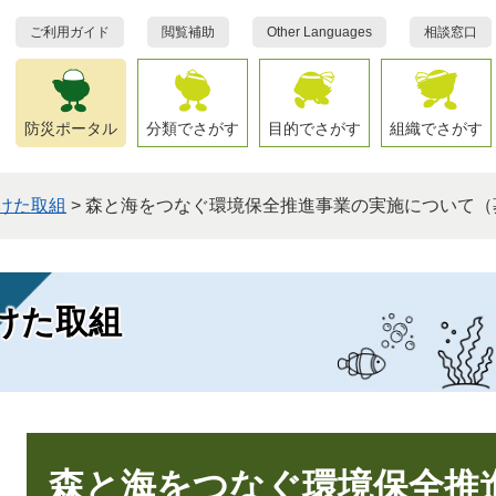
ご利用ガイド
閲覧補助
Other Languages
相談窓口
防災ポータル
分類でさがす
目的でさがす
組織でさがす
けた取組
>
森と海をつなぐ環境保全推進事業の実施について（
けた取組
本
文
森と海をつなぐ環境保全推