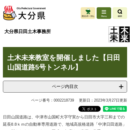
ペ
メ
ー
ニ
ジ
ュ
の
ー
先
を
大分県日田土木事務所
頭
飛
で
ば
す
し
本
。
て
土木未来教室を開催しました【日田
文
本
文
山国道路5号トンネル】
へ
ページ内目次
ページ番号：0002218739
更新日：2023年3月27日更新
日田山国道路は、中津市山国町大字守実から日田市大字三和までの
延長8.8ｋｍの自動車専用道路で、地域高規格道路「中津日田道路」