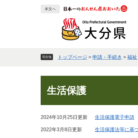
ペ
メ
本文へ
ー
ニ
ジ
ュ
の
ー
先
を
頭
飛
で
ば
す
し
トップページ
>
申請・手続き
>
福祉
現在地
。
て
本
文
本
へ
文
生活保護
2024年10月25日更新
生活保護電子申請
2022年3月8日更新
生活保護法等に基