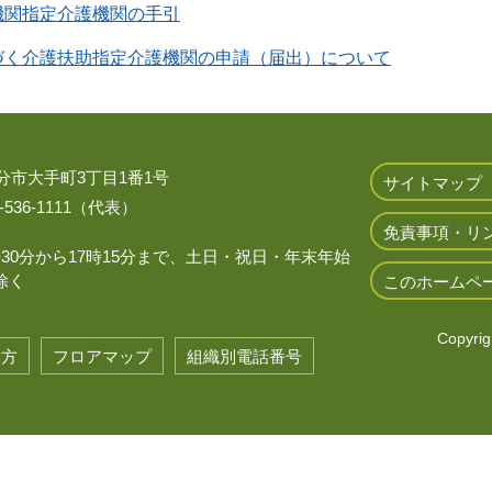
機関指定介護機関の手引
づく介護扶助指定介護機関の申請（届出）について
 大分市大手町3丁目1番1号
サイトマップ
536-1111（代表）
免責事項・リ
時30分から17時15分まで、土日・祝日・年末年始
除く
このホームペ
Copyrigh
き方
フロアマップ
組織別電話番号