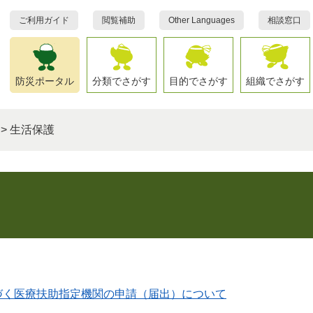
ご利用ガイド
閲覧補助
Other Languages
相談窓口
防災ポータル
分類でさがす
目的でさがす
組織でさがす
>
生活保護
づく医療扶助指定機関の申請（届出）について