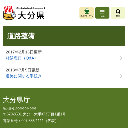
ペ
メ
ー
ニ
ジ
ュ
の
ー
先
を
本
頭
飛
道路整備
文
で
ば
す
し
。
て
2017年2月15日更新
本
相談窓口（Q&A）
文
へ
2013年7月5日更新
道路に関する手続き
大分県庁
法人番号1000020440001
〒870-8501 大分市大手町3丁目1番1号
電話番号：097-536-1111（代表）