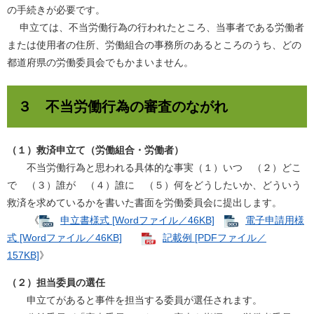
の手続きが必要です。
申立ては、不当労働行為の行われたところ、当事者である労働者
または使用者の住所、労働組合の事務所のあるところのうち、どの
都道府県の労働委員会でもかまいません。
３ 不当労働行為の審査のながれ
（１）救済申立て（労働組合・労働者）
不当労働行為と思われる具体的な事実（１）いつ （２）どこ
で （３）誰が （４）誰に （５）何をどうしたいか、どういう
救済を求めているかを書いた書面を労働委員会に提出します。
《
申立書様式 [Wordファイル／46KB]
電子申請用様
式 [Wordファイル／46KB]
記載例 [PDFファイル／
157KB]
》
（２）担当委員の選任
申立てがあると事件を担当する委員が選任されます。