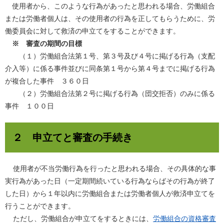
使用者から、このような行為があったと思われる場合、労働組合
または労働者個人は、その使用者の行為を正してもらうために、労
働委員会に対して救済の申立てをすることができます。
※ 審査の期間の目標
（１）労働組合法第１号、第３号及び４号に掲げる行為（支配
介入等）に係る事件並びに同条第１号から第４号までに掲げる行為
が複合した事件 ３６０日
（２）労働組合法第２号に掲げる行為（団交拒否）のみに係る
事件 １００日
２ 申立てと審査の手続き
使用者が不当労働行為を行ったと思われる場合、その具体的な事
実行為があった日（一定期間続いている行為ならばその行為が終了
した日）から１年以内に労働組合または労働者個人が救済申立てを
行うことができます。
ただし、労働組合が申立てをするときには、
労働組合の資格審査