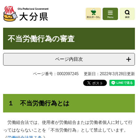
ペ
メ
ー
ニ
ジ
ュ
の
ー
先
を
本
頭
飛
不当労働行為の審査
文
で
ば
す
し
。
て
ページ内目次
本
文
ページ番号：0002097245
更新日：2022年3月28日更新
へ
１ 不当労働行為とは
労働組合法では、使用者が労働組合または労働者個人に対して行
ってはならないことを「不当労働行為」として禁止しています。
《
労働組合法第７条
》