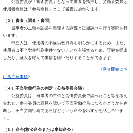
公益委員が「審査委員」となって審査を指揮し、労働者委員と
使用者委員は「参与委員」として審査に加わります。
（３）審査（調査・審問）
当事者の主張や証拠を整理する調査と証拠調べを行う審問を行
います。
申立人は、使用者の不当労働行為を明らかにするため、また、
使用者は不当労働行為事件でないことを主張するため、証拠を提出
したり、証人を呼んで事情を聴いたりすることができます。
《
審査開始にお
ける注意事項
》
（４）不当労働行為の判定（公益委員会議）
公益委員は、当事者の主張と労働委員会で調べたこと等を考え
合わせ、参与委員の意見を聴いて不当労働行為になるかどうかを判
断し、不当労働行為であらばどういう命令を出すかを話し合いま
す。
（５）命令(救済命令または棄却命令）