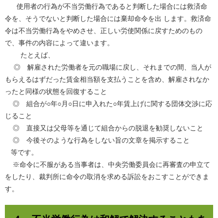
使用者の行為が不当労働行為であると判断した場合には救済命
令を、そうでないと判断した場合には棄却命令を出 します。救済命
令は不当労働行為をやめさせ、正しい労使関係に戻すためのもの
で、事件の内容によって違います。
たとえば、
◎ 解雇された労働者を元の職場に戻し、それまでの間、当人が
もらえるはずだった賃金相当額を支払うことを含め、解雇されなか
ったと同様の状態を回復すること
◎ 組合が○年○月○日に申入れた○年賃上げに関する団体交渉に応
じること
◎ 直接又は父母等を通じて組合からの脱退を勧奨しないこと
◎ 今後そのような行為をしない旨の文章を掲示すること
等です。
※命令に不服がある当事者は、中央労働委員会に再審査の申立て
をしたり、裁判所に命令の取消を求める訴訟をおこすことができま
す。