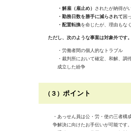
・解雇（雇止め）
されたが納得が
・勤務日数を勝手に減らされて
困
・配置転換
を命じたが、理由もな
ただし、次のような事案は対象外です
・労働者間の個人的なトラブル
・裁判所において確定、和解、調
成立した紛争
ポイント
（３）
・あっせん員は公・労・使の三者構
争解決に向けたお手伝いが可能です