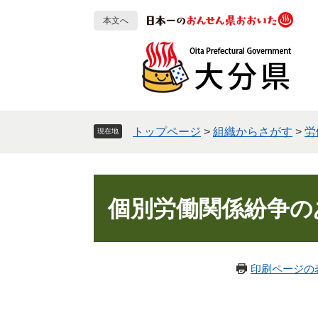
ペ
メ
本文へ
ー
ニ
ジ
ュ
の
ー
先
を
頭
飛
で
ば
す
し
トップページ
>
組織からさがす
>
労
現在地
。
て
本
文
本
へ
文
個別労働関係紛争の
印刷ページの