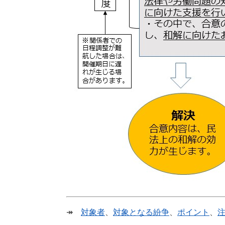
↠
対象者
、
対象となる紛争
、
ポイント
、