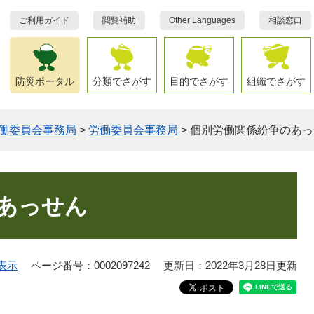
ご利用ガイド
閲覧補助
Other Languages
相談窓口
防災ポータル
分類でさがす
目的でさがす
組織でさがす
働委員会事務局
>
労働委員会事務局
>
個別労働関係紛争のあっ
あっせん
表示
ページ番号：0002097242
更新日：2022年3月28日更新