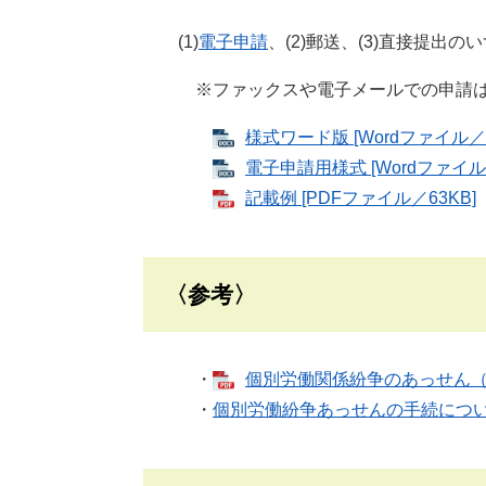
(1)
電子申請
、(2)郵送、(3)直接提出
※ファックスや電子メールでの申請
様式ワード版 [Wordファイル／1
電子申請用様式 [Wordファイル／
記載例 [PDFファイル／63KB]
〈参考〉
・
個別労働関係紛争のあっせん（大
・
個別労働紛争あっせんの手続につ