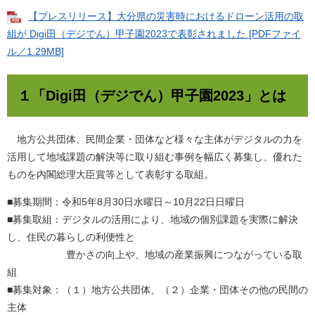
【プレスリリース】大分県の災害時におけるドローン活用の取
組が Digi田（デジでん）甲子園2023で表彰されました [PDFファイ
ル／1.29MB]
１「Digi田（デジでん）甲子園2023」とは
​ 地方公共団体、民間企業・団体など様々な主体がデジタルの力を
活用して地域課題の解決等に取り組む事例を幅広く募集し、優れた
ものを内閣総理大臣賞等として表彰する取組。
■募集期間：令和5年8月30日水曜日～10月22日日曜日
■募集取組：デジタルの活用により、地域の個別課題を実際に解決
し、住民の暮らしの利便性と
豊かさの向上や、地域の産業振興につながっている取
組
■募集対象：（１）地方公共団体、（２）企業・団体その他の民間の
主体