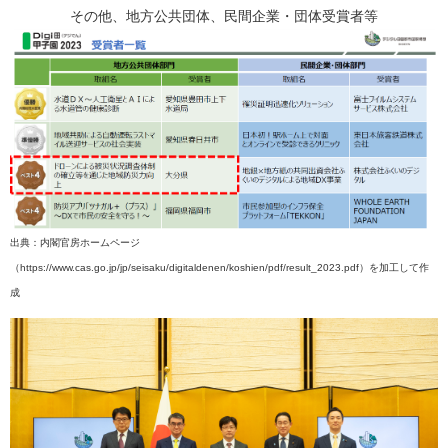
その他、地方公共団体、民間企業・団体受賞者等​
出典：内閣官房ホームページ
（https://www.cas.go.jp/jp/seisaku/digitaldenen/koshien/pdf/result_2023.pdf）を加工して作
成