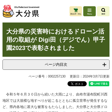
ペ
メ
ー
ニ
ジ
ュ
の
ー
先
を
本
頭
飛
大分県の災害時におけるドローン活
文
で
ば
用の取組が Digi田（デジでん）甲子
す
し
。
て
園2023で表彰されました
本
文
へ
ページ内目次
ページ番号：0002257130
更新日：2024年3月7日更新
令和５年６月３０日から続いた大雨により、由布市湯布院町川西
地区では大規模な地すべりが起こるとともに孤立世帯が発生するな
ど、県内各地に甚大な被害をもたらしました。大分県と大分県ドロ