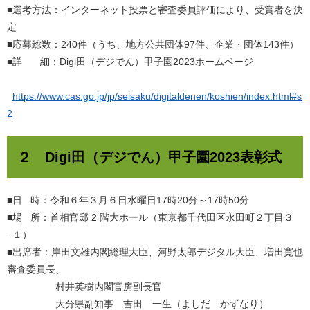
■選考方法：インターネット投票と審査委員評価により、受賞者を決
定
■応募総数：240件（うち、地方公共団体97件、企業・団体143件）
■詳 細：Digi田（デジでん）甲子園2023ホームページ
https://www.cas.go.jp/jp/seisaku/digitaldenen/koshien/index.html#s
2
２ Digi田（デジでん）甲子園2023表彰式
​■日 時：令和６年３月６日水曜日17時20分～17時50分
■場 所：首相官邸 2 階大ホール（東京都千代田区永田町２丁目３
−１）
■出席者：岸田文雄内閣総理大臣、河野太郎デジタル大臣、増田寛也
審査委員長、
村井英樹内閣官房副長官
大分県副知事 吉田 一生（よしだ かずなり）