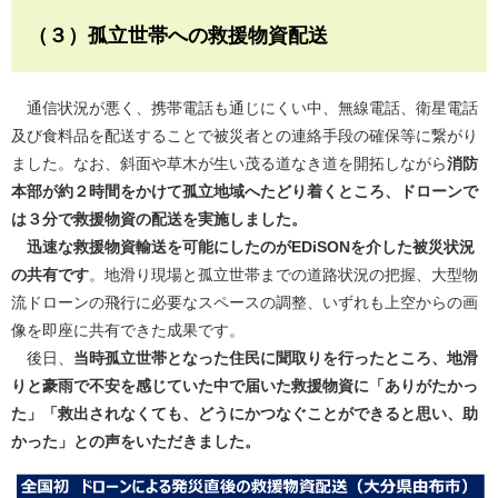
（３）孤立世帯への救援物資配送
通信状況が悪く、携帯電話も通じにくい中、無線電話、衛星電話
及び食料品を配送することで被災者との連絡手段の確保等に繋がり
ました。なお、斜面や草木が生い茂る道なき道を開拓しながら
消防
本部が約２時間をかけて孤立地域へたどり着くところ、ドローンで
は３分で救援物資の配送を実施しました。
迅速な救援物資輸送を可能にしたのがEDiSONを介した被災状況
の共有です
。地滑り現場と孤立世帯までの道路状況の把握、大型物
流ドローンの飛行に必要なスペースの調整、いずれも上空からの画
像を即座に共有できた成果です。
後日、
当時孤立世帯となった住民に聞取りを行ったところ、地滑
りと豪雨で不安を感じていた中で届いた救援物資に「ありがたかっ
た」「救出されなくても、どうにかつなぐことができると思い、助
かった」との声をいただきました。