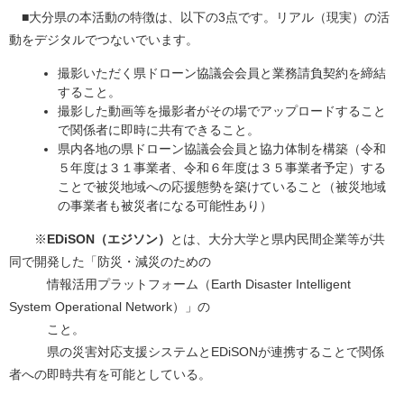
■大分県の本活動の特徴は、以下の3点です。リアル（現実）の活
動をデジタルでつないでいます。
撮影いただく県ドローン協議会会員と業務請負契約を締結
すること。
撮影した動画等を撮影者がその場でアップロードすること
で関係者に即時に共有できること。
県内各地の県ドローン協議会会員と協力体制を構築（令和
５年度は３１事業者、令和６年度は３５事業者予定）する
ことで被災地域への応援態勢を築けていること（被災地域
の事業者も被災者になる可能性あり）
​ ※​
EDiSON（エジソン）
とは、大分大学と県内民間企業等が共
同で開発した「防災・減災のための
情報活用プラットフォーム（Earth Disaster Intelligent
System Operational Network）」の
こと。
県の災害対応支援システムとEDiSONが連携することで関係
者への即時共有を可能としている。