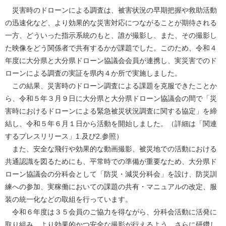
災害時のドローンによる調査は、被害状況の早期把握や救助活動
の迅速化など、より効果的な災害対応につながることが期待される
一方、どういった指示系統のもと、誰が撮影し、また、その撮影し
た映像をどう関係者で共有するかが課題でした。このため、令和４
年度に大分県と大分県ドローン協議会会員が連携し、実災害でのド
ローンによる調査の実証を県内４か所で実施しました。
この結果、災害時のドローン調査による課題を克服できたことか
ら、令和５年３月９日に大分県と大分県ドローン協議会の間で「災
害時におけるドローンによる緊急被災状況調査に関する協定」を締
結し、令和５年６月１日から活動を開始しました。（詳細は「関連
するプレスリリース」1.及び2.参照）
また、安全な飛行や効果的な動画撮影、被災地での活動における
共通認識を図るためにも、平常時での準備が重要なため、大分県ド
ローン協議会の分科会として「防災・減災分科会」を設け、防災訓
練への参加、実稼働においての課題の共有・マニュアルの改定、服
装の統一化などの取組を行っています。
令和６年度は３５会員のご協力を得ながら、分科会活動に活発に
取り組み、より効果的かつ安全な撮影が行えるよう、さらに研鑽し