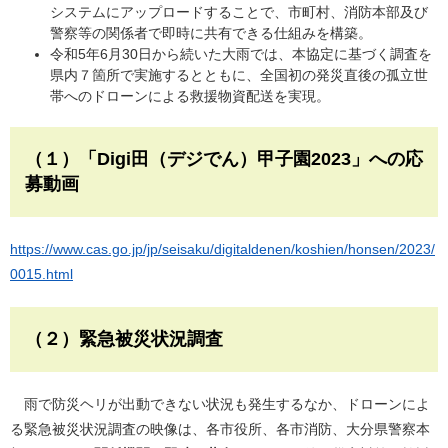
システムにアップロードすることで、市町村、消防本部及び
警察等の関係者で即時に共有できる仕組みを構築。
令和5年6月30日から続いた大雨では、本協定に基づく調査を
県内７箇所で実施するとともに、全国初の発災直後の孤立世
帯へのドローンによる救援物資配送を実現。
（１）「
Digi
田（デジでん）甲子園2023」への応
募動画
https://www.cas.go.jp/jp/seisaku/digitaldenen/koshien/honsen/2023/
0015.html
（２）緊急被災状況調査
雨で防災ヘリが出動できない状況も発生するなか、ドローンによ
る緊急被災状況調査の映像は、各市役所、各市消防、大分県警察本