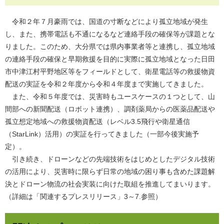
令和２年７月豪雨では、国道の寸断などにより孤立地域が発生
し、また、携帯電話も不通になるなど連絡手段の確保等が課題とな
りました。このため、大分県では県内事業者等と連携し、孤立地域
の連絡手段の確保と早期救援を目的に実際に孤立地域となった日田
市中津江村平野地区等をフィールドとして、衛星電話等の救援物資
配送の実証を令和２年度から令和４年度まで実施してきました。
また、令和５年度では、災害時もユースケースの１つとして、山
間部への新聞配送（ロボット連携）、調剤薬局からの医薬品配送や
孤立想定地域への救援物資配送（レベル3.5飛行や衛星通信
（StarLink）活用）の実証を行ってきました（一部今後実施予
定）。
引き続き、ドローンなどの先端技術をはじめとしたデジタル技術
の活用により、災害時に限らず日常の地域の困り事も含めた課題解
決とドローン物流の社会実装に向けた取組を推進してまいります。
（詳細は「関連するプレスリリース」3～7.参照）