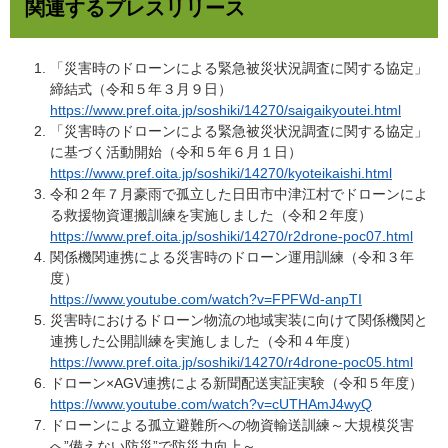
関連するプレスリリース
「災害時のドローンによる緊急被災状況調査に関する協定」
締結式（令和５年３月９日）
https://www.pref.oita.jp/soshiki/14270/saigaikyoutei.html
「災害時のドローンによる緊急被災状況調査に関する協定」
に基づく活動開始（令和５年６月１日）
https://www.pref.oita.jp/soshiki/14270/kyoteikaishi.html
令和２年７月豪雨で孤立した日田市中津江村でドローンによ
る救援物資運搬訓練を実施しました（令和２年度）
https://www.pref.oita.jp/soshiki/14270/r2drone-poc07.html
関係機関連携による災害時のドローン運用訓練（令和３年
度）
https://www.youtube.com/watch?v=FPFWd-anpTI
災害時におけるドローン物流の地域実装に向けて関係機関と
連携した公開訓練を実施しました（令和４年度）
https://www.pref.oita.jp/soshiki/14270/r4drone-poc05.html
ドローン×AGV連携による新聞配送実証実験（令和５年度）
https://www.youtube.com/watch?v=cUTHAmJ4wyQ
ドローンによる孤立避難所への物資輸送訓練～大規模災害
へ”備えない防災”で防災力向上～