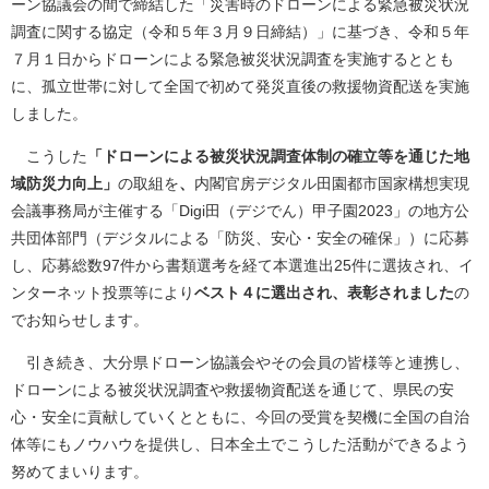
ーン協議会の間で締結した「災害時のドローンによる緊急被災状況
調査に関する協定（令和５年３月９日締結）」に基づき、令和５年
７月１日からドローンによる緊急被災状況調査を実施するととも
に、孤立世帯に対して全国で初めて発災直後の救援物資配送を実施
しました。
こうした
「ドローンによる被災状況調査体制の確立等を通じた地
域防災力向上」
の取組を
、
内閣官房デジタル田園都市国家構想実現
会議事務局が主催する「Digi田（デジでん）甲子園2023」の地方公
共団体部門（デジタルによる「防災、安心・安全の確保」）に応募
し、応募総数97件から書類選考を経て本選進出25件に選抜され、イ
ンターネット投票等により
ベスト４に選出され、表彰されました
の
でお知らせします。
引き続き、大分県ドローン協議会やその会員の皆様等と連携し、
ドローンによる被災状況調査や救援物資配送を通じて、県民の安
心・安全に貢献していくとともに、今回の受賞を契機に全国の自治
体等にもノウハウを提供し、日本全土でこうした活動ができるよう
努めてまいります。