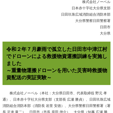
株式会社ノーベル
日本赤十字社大分県支部
日田玖珠広域消防組合消防本部
大分県警察日田警察署
日田市
大分県
令和２年７月豪雨で孤立した日田市中津江村
でドローンによる救援物資運搬訓練を実施し
ました
～重量物運搬ドローンを用いた災害時救援物
資配送の実証実験～
株式会社ノーベル（本社：大分県日田市、代表取締役 野元 孝
通）、日本赤十字社大分県支部（支部長 広瀬 勝貞）、日田玖珠広域
消防組合消防本部（消防長 岩里 安徳）、大分県警察日田警察署（署
長 足達 竜二）、日田市（市長 原田 啓介）、大分県（知事 広瀬 勝