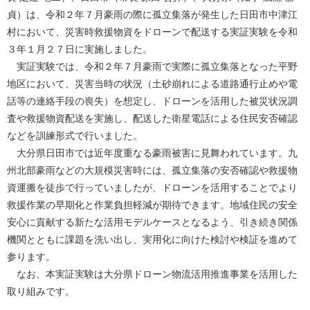
貞）は、令和２年７月豪雨の際に孤立集落が発生した日田市中津江
村において、災害時救援物資をドローンで配送する実証実験を令和
３年１月２７日に実施しました。
実証実験では、令和２年７月豪雨で実際に孤立集落となった平野
地区において、災害当時の状況（土砂崩れによる道路通行止めや電
話等の連絡手段の喪失）を想定し、ドローンを活用した被災状況調
査や救援物資配送を実施し、配送した衛星電話による住民安否確認
などを訓練形式で行いました。
大分県日田市では近年度重なる豪雨被害に見舞われています。九
州北部豪雨などの大規模災害時には、孤立集落の安否確認や救援物
資運搬を徒歩で行っていましたが、ドローンを活用することでより
救援作業の早期化と作業負担軽減が期待できます。地域住民の安全
安心に貢献する新たな活用モデルケースとなるよう、引き続き関係
機関とともに課題を洗い出し、実用化に向けた検討や検証を進めて
参ります。
なお、本実証実験は大分県ドローン物流活用推進事業を活用した
取り組みです。