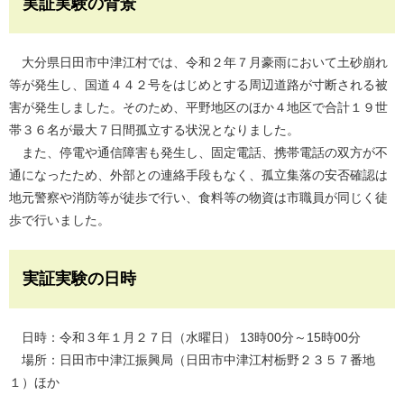
実証実験の背景
大分県日田市中津江村では、令和２年７月豪雨において土砂崩れ
等が発生し、国道４４２号をはじめとする周辺道路が寸断される被
害が発生しました。そのため、平野地区のほか４地区で合計１９世
帯３６名が最大７日間孤立する状況となりました。
また、停電や通信障害も発生し、固定電話、携帯電話の双方が不
通になったため、外部との連絡手段もなく、孤立集落の安否確認は
地元警察や消防等が徒歩で行い、食料等の物資は市職員が同じく徒
歩で行いました。
実証実験の日時
日時：令和３年１月２７日（水曜日） 13時00分～15時00分
場所：日田市中津江振興局（日田市中津江村栃野２３５７番地
１）ほか