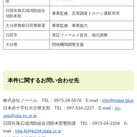
部
日田玖珠広域消防組合
事業監修、災害調査ドローン運航管理
消防本部
大分県警察日田警察署
事業監修、事業協力
日田市
実証フィールド提供、地元調整
大分県
関係機関調整支援
本件に関するお問い合わせ先
株式会社ノーベル TEL：0973-28-5578 E-mail：
info@nobel.blue
日本赤十字社大分県支部 TEL：097-534-2237 E-mail：
jrc-
oita@oita.jrc.or.jp
日田玖珠広域消防組合消防本部警防課 TEL：0973-24-2204 E-
mail：
hita-fd@bz04.plala.or.jp