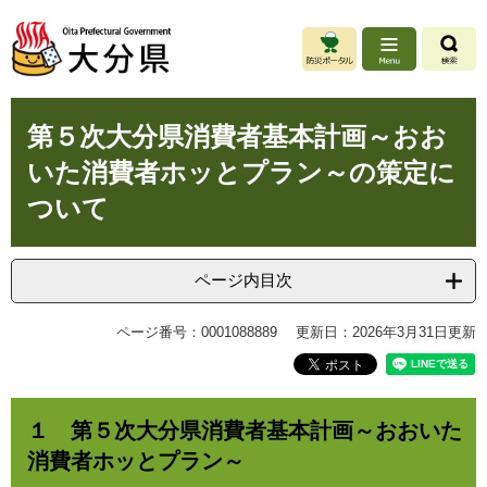
ペ
メ
ー
ニ
ジ
ュ
の
ー
先
を
本
頭
飛
第５次大分県消費者基本計画～おお
文
で
ば
いた消費者ホッとプラン～の策定に
す
し
。
て
ついて
本
文
へ
ページ内目次
ページ番号：0001088889
更新日：2026年3月31日更新
１ 第５次大分県消費者基本計画～おおいた
消費者ホッとプラン～