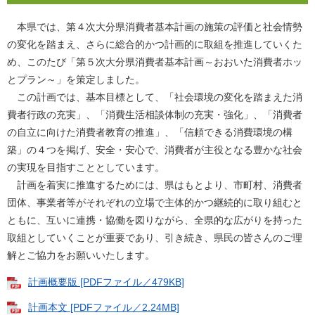
本県では、第４次大分県消費者基本計画の施策の評価と社会情勢
の変化を踏まえ、さらに総合的かつ計画的に取組を推進していくた
め、このたび「第５次大分県消費者基本計画～おおいた消費者ホッ
とプラン～」を策定しました。
この計画では、基本目標として、「社会環境の変化を踏まえた消
費者行政の充実」、「消費生活相談体制の充実・強化」、「消費者
の自立に向けた消費者教育の推進」、「信頼できる消費環境の構
築」の４つを掲げ、安全・安心で、消費者が主役となる豊かな社会
の実現を目指すこととしています。
計画を着実に推進するためには、県はもとより、市町村、消費者
団体、事業者等がそれぞれの立場で主体的かつ継続的に取り組むと
ともに、互いに連携・協働を図りながら、全県的な広がりを持った
取組としていくことが重要であり、引き続き、県民の皆さんのご理
解とご協力をお願いいたします。
計画概要版 [PDFファイル／479KB]
計画本文 [PDFファイル／2.24MB]