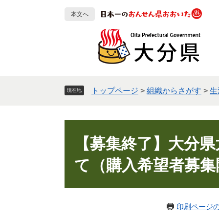
ペ
メ
本文へ
ー
ニ
ジ
ュ
の
ー
先
を
頭
飛
で
ば
す
し
トップページ
>
組織からさがす
>
生
現在地
。
て
本
文
本
へ
文
【募集終了】大分県
て（購入希望者募集
印刷ページ