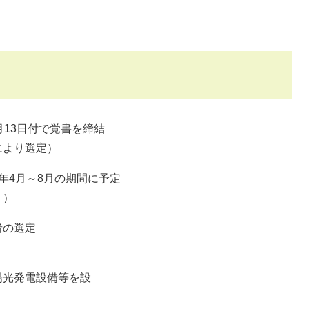
月13日付で覚書を締結
により選定）
年4月～8月の期間に予定
う）
者の選定
陽光発電設備等を設
置