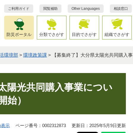
ご利用ガイド
閲覧補助
Other Languages
相談窓口
防災ポータル
分類でさがす
目的でさがす
組織でさがす
活環境部
>
環境政策課
>
【募集終了】大分県太陽光共同購入事
太陽光共同購入事業につい
開始）
の表示
ページ番号：0002312873
更新日：2025年5月9日更新