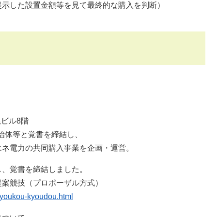
提示した設置金額等を見て最終的な購入を判断）
尾ビル8階
自治体等と覚書を締結し、
力の共同購入事業を企画・運営。
、覚書を締結しました。
提案競技（プロポーザル方式）
taiyoukou-kyoudou.html