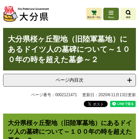
ペ
メ
ー
ニ
ジ
ュ
の
ー
先
を
本
頭
飛
大分県桜ヶ丘聖地（旧陸軍墓地）に
文
で
ば
あるドイツ人の墓碑について～１０
す
し
。
て
０年の時を超えた墓参～２
本
文
へ
ページ内目次
ページ番号：0002121471
更新日：2020年11月13日更新
大分県桜ヶ丘聖地（旧陸軍墓地）にあるドイ
ツ人の墓碑について～１００年の時を超えた