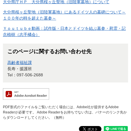
大分県庁ＨＰ 大分県桜ヶ丘聖地（旧陸軍墓地）について
大分県桜ヶ丘聖地（旧陸軍墓地）にあるドイツ人の墓碑について～
１００年の時を超えた墓参～
Ｙｏｕｔｕｂｅ動画：試作版・日本とドイツを結ぶ墓参・慰霊・記
念植樹（志手橘会）
このページに関するお問い合わせ先
高齢者福祉課
長寿・援護班
Tel：097-506-2688
PDF形式のファイルをご覧いただく場合には、Adobe社が提供するAdobe
Readerが必要です。
Adobe Readerをお持ちでない方は、バナーのリンク先か
らダウンロードしてください。（無料）