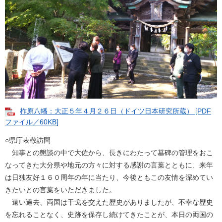
柞原八幡：大正５年４月２６日（ドイツ日本研究所蔵） [PDF
ファイル／60KB]
○県庁表敬訪問
知事との懇談の中で大佐から、長きにわたって墓碑の管理をおこ
なってきた大分県や地元の方々に対する感謝の言葉とともに、来年
は日独友好１６０周年の年に当たり、今後ともこの友情を深めてい
きたいとの言葉をいただきました。
遠い過去、両国は干戈を交えた歴史がありましたが、不幸な歴史
を忘れることなく、史跡を保存し続けてきたことが、本日の両国の