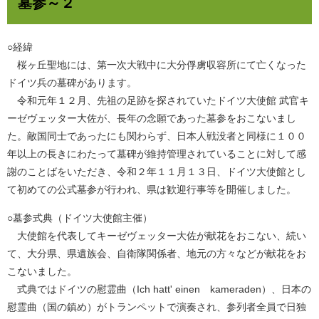
墓参～２
○経緯
桜ヶ丘聖地には、第一次大戦中に大分俘虜収容所にて亡くなった
ドイツ兵の墓碑があります。
令和元年１２月、先祖の足跡を探されていたドイツ大使館 武官キ
ーゼヴェッター大佐が、長年の念願であった墓参をおこないまし
た。敵国同士であったにも関わらず、日本人戦没者と同様に１００
年以上の長きにわたって墓碑が維持管理されていることに対して感
謝のことばをいただき、令和２年１１月１３日、ドイツ大使館とし
て初めての公式墓参が行われ、県は歓迎行事等を開催しました。
○墓参式典（ドイツ大使館主催）
大使館を代表してキーゼヴェッター大佐が献花をおこない、続い
て、大分県、県遺族会、自衛隊関係者、地元の方々などが献花をお
こないました。
式典ではドイツの慰霊曲（Ich hatt' einen kameraden）、日本の
慰霊曲（国の鎮め）がトランペットで演奏され、参列者全員で日独