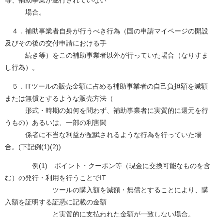
等、補助事業が遂行されていない
場合。​
４．補助事業者自身が行うべき行為（国の申請マイページの開設
及びその後の交付申請における手
続き等）をこの補助事業者以外が行っていた場合（なりすま
し行為）。
５．ITツールの販売金額に占める補助事業者の自己負担額を減額
または無償とするような販売方法（
形式・時期の如何を問わず、補助事業者に実質的に還元を行
うもの）あるいは、一部の利害関
係者に不当な利益が配賦されるような行為を行っていた場
合。(下記例(1)(2))
例(1) ポイント・クーポン等（現金に交換可能なものを含
む）の発行・利用を行うことでIT
ツールの購入額を減額・無償とすることにより、購
入額を証明する証憑に記載の金額
と実質的に支払われた金額が一致しない場合。