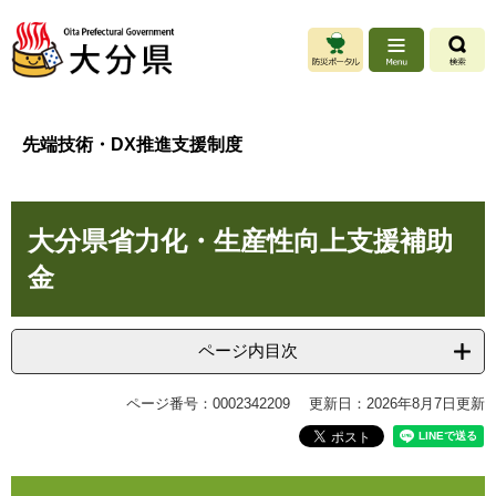
ペ
メ
ー
ニ
ジ
ュ
の
ー
先
を
頭
飛
先端技術・DX推進支援制度
で
ば
す
し
。
て
本
本
大分県省力化・生産性向上支援補助
文
文
へ
金
ページ内目次
ページ番号：0002342209
更新日：2026年8月7日更新