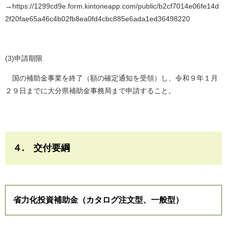
→https://1299cd9e.form.kintoneapp.com/public/b2cf7014e06fe14d
2f20fae65a46c4b02fb8ea0fd4cbc885e6ada1ed36498220
(3)申請期限
国の補助金事業を終了（額の確定通知を受領）し、令和９年１月
２９日までに大分県補助金事務局まで申請すること。
４. 交付要綱
省力化投資補助金（カタログ注文型、一般型）