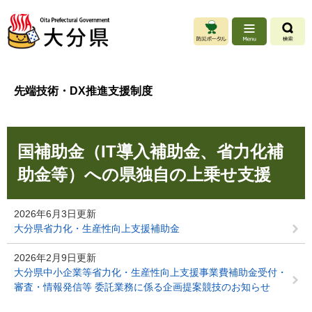
ペ
メ
ー
ニ
ジ
ュ
の
ー
先
を
頭
飛
先端技術・DX推進支援制度
で
ば
す
し
。
て
本
本
国補助金（IT導入補助金、省力化補
文
文
へ
助金等）への県独自の上乗せ支援
2026年6月3日更新
大分県省力化・生産性向上支援補助金
2026年2月9日更新
大分県中小企業等省力化・生産性向上支援事業費補助金受付・
審査・情報発信等 委託業務に係る企画提案競技のお知らせ