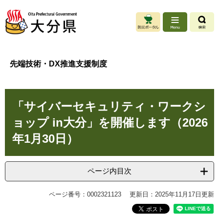
ペ
メ
ー
ニ
ジ
ュ
の
ー
先
を
頭
飛
先端技術・DX推進支援制度
で
ば
す
し
。
て
本
本
「サイバーセキュリティ・ワークシ
文
文
へ
ョップ in大分」を開催します（2026
年1月30日）
ページ内目次
ページ番号：0002321123
更新日：2025年11月17日更新