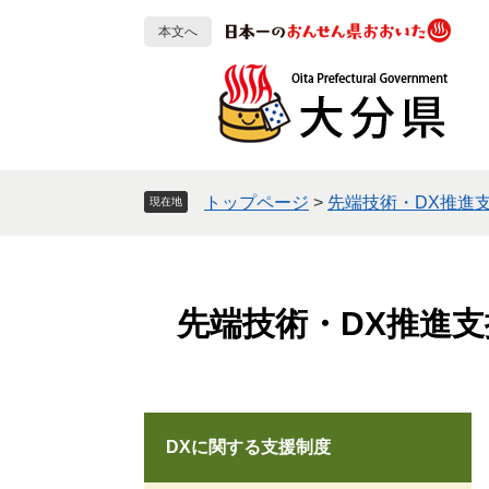
ペ
メ
本文へ
ー
ニ
ジ
ュ
の
ー
先
を
頭
飛
で
ば
す
し
トップページ
>
先端技術・DX推進
現在地
。
て
本
文
へ
先端技術・DX推進
DXに関する支援制度