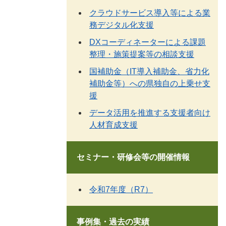
クラウドサービス導入等による業
務デジタル化支援
DXコーディネーターによる課題
整理・施策提案等の相談支援
国補助金（IT導入補助金、省力化
補助金等）への県独自の上乗せ支
援
データ活用を推進する支援者向け
人材育成支援
セミナー・研修会等の開催情報
令和7年度（R7）
事例集・過去の実績