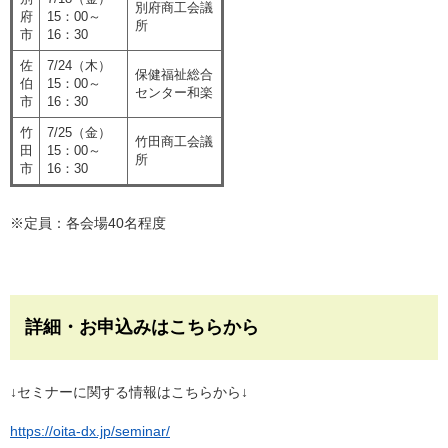
別府商工会議
府
15：00～
所
市
16：30
佐
7/24（木）
保健福祉総合
伯
15：00～
センター和楽
市
16：30
竹
7/25（金）
竹田商工会議
田
15：00～
所
市
16：30
※定員：各会場40名程度
詳細・お申込みはこちらから
↓セミナーに関する情報はこちらから↓
https://oita-dx.jp/seminar/