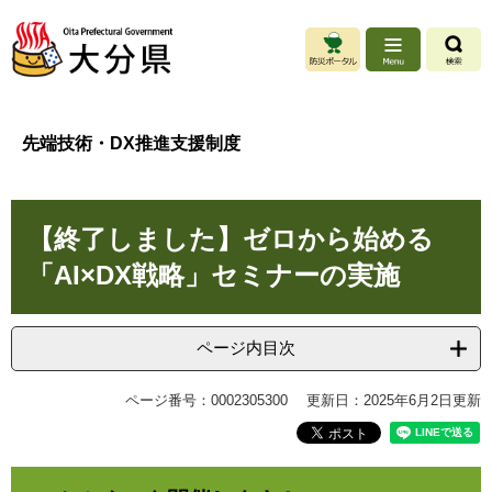
ペ
メ
ー
ニ
ジ
ュ
の
ー
先
を
頭
飛
先端技術・DX推進支援制度
で
ば
す
し
。
て
本
本
【終了しました】ゼロから始める
文
文
へ
「AI×DX戦略」セミナーの実施
ページ内目次
ページ番号：0002305300
更新日：2025年6月2日更新