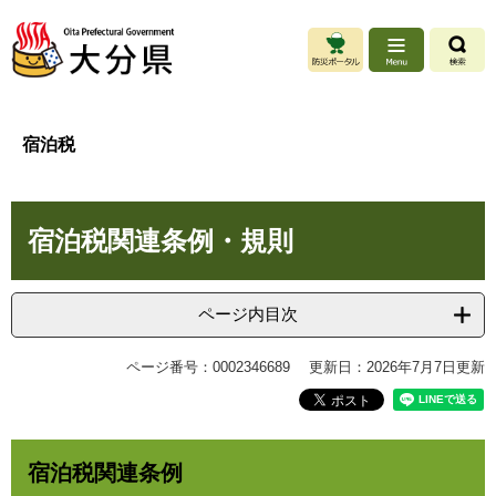
ペ
メ
ー
ニ
ジ
ュ
の
ー
先
を
頭
飛
宿泊税
で
ば
す
し
。
て
本
本
宿泊税関連条例・規則
文
文
へ
ページ内目次
ページ番号：0002346689
更新日：2026年7月7日更新
宿泊税関連条例