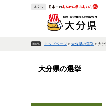
ペ
メ
本文へ
ー
ニ
ジ
ュ
の
ー
先
を
頭
飛
で
ば
す
し
トップページ
>
大分県の選挙
>
大分
現在地
。
て
本
文
へ
大分県の選挙