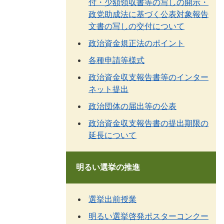
付・少額領収書等の写しの開示・
政党助成法に基づく公表対象報告
文書の写しの交付について
政治資金規正法のポイント
各種申請等様式
政治資金収支報告書等のインター
ネット提出
政治団体の届出等の公表
政治資金収支報告書の提出期限の
延長について
明るい選挙の推進
選挙出前授業
明るい選挙啓発ポスターコンクー