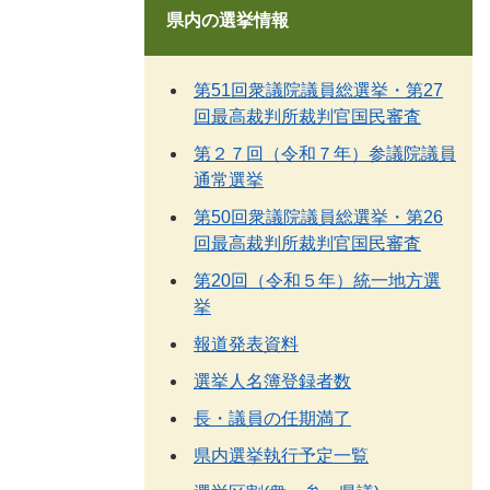
県内の選挙情報
第51回衆議院議員総選挙・第27
回最高裁判所裁判官国民審査
第２７回（令和７年）参議院議員
通常選挙
第50回衆議院議員総選挙・第26
回最高裁判所裁判官国民審査
第20回（令和５年）統一地方選
挙
報道発表資料
選挙人名簿登録者数
長・議員の任期満了
県内選挙執行予定一覧