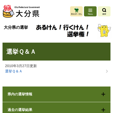
ペ
メ
ー
ニ
ジ
ュ
の
ー
先
を
大分県の選挙
頭
飛
で
ば
す
し
。
て
本
本
選挙Ｑ＆Ａ
文
文
へ
2010年3月27日更新
選挙Ｑ＆Ａ
県内の選挙情報
過去の選挙結果