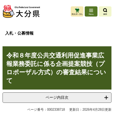
ペ
メ
ー
ニ
ジ
ュ
の
ー
先
を
頭
飛
入札・公募情報
で
ば
す
し
。
て
本
本
令和８年度公共交通利用促進事業広
文
文
へ
報業務委託に係る企画提案競技（プ
ロポーザル方式）の審査結果につい
て
ページ内目次
ページ番号：0002338718
更新日：2026年4月28日更新