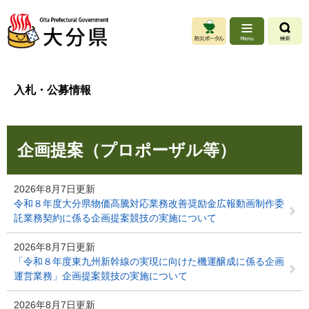
ペ
メ
ー
ニ
ジ
ュ
の
ー
先
を
頭
飛
入札・公募情報
で
ば
す
し
。
て
本
本
企画提案（プロポーザル等）
文
文
へ
2026年8月7日更新
令和８年度大分県物価高騰対応業務改善奨励金広報動画制作委
託業務契約に係る企画提案競技の実施について
2026年8月7日更新
「令和８年度東九州新幹線の実現に向けた機運醸成に係る企画
運営業務」企画提案競技の実施について
2026年8月7日更新