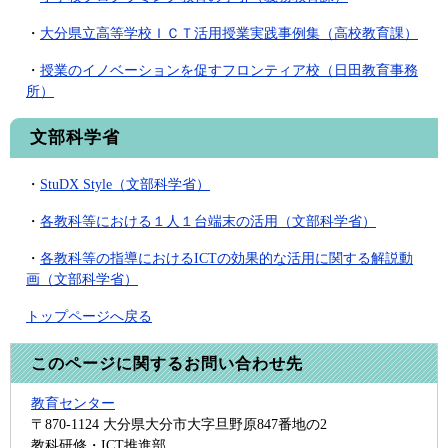
・
大分県立高等学校ＩＣＴ活用授業実践事例集（高校教育課）
・
授業のイノベーションを促すフロンティア校（日田教育事務
所）
文部科学省
・
StuDX Style（文部科学省）
・
各教科等における１人１台端末の活用（文部科学省）
・
各教科等の指導におけるICTの効果的な活用に関する解説動
画（文部科学省）
トップページへ戻る
このページに関するお問い合わせ先
教育センター
〒870-1124
大分県大分市大字旦野原847番地の2
教科研修・ICT推進部