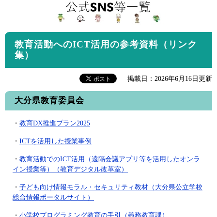
教育活動へのICT活用の参考資料（リンク
集）
掲載日：2026年6月16日更新
大分県教育委員会
・
教育DX推進プラン2025
・
ICTを活用した授業事例
・
教育活動でのICT活用（遠隔会議アプリ等を活用したオンラ
イン授業等）（教育デジタル改革室）
・
子ども向け情報モラル・セキュリティ教材（大分県公立学校
総合情報ポータルサイト）
・
小学校プログラミング教育の手引（義務教育課）