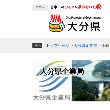
ペ
メ
本文へ
ー
ニ
ジ
ュ
の
ー
先
を
頭
飛
で
ば
す
し
トップページ
>
大分県企業局
>
令和
現在地
。
て
本
文
へ
大分県企業局