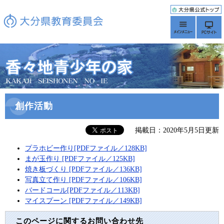
創作活動
掲載日：2020年5月5日更新
プラホビー作り[PDFファイル／128KB]
まが玉作り [PDFファイル／125KB]
焼き板づくり [PDFファイル／136KB]
写真立て作り [PDFファイル／106KB]
バードコール[PDFファイル／113KB]
マイスプーン [PDFファイル／149KB]
このページに関するお問い合わせ先