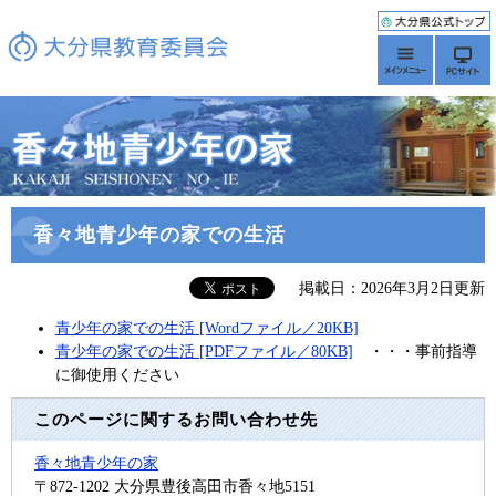
香々地青少年の家での生活
掲載日：2026年3月2日更新
青少年の家での生活 [Wordファイル／20KB]
青少年の家での生活 [PDFファイル／80KB]
・・・事前指導
に御使用ください
このページに関するお問い合わせ先
香々地青少年の家
〒872-1202
大分県豊後高田市香々地5151