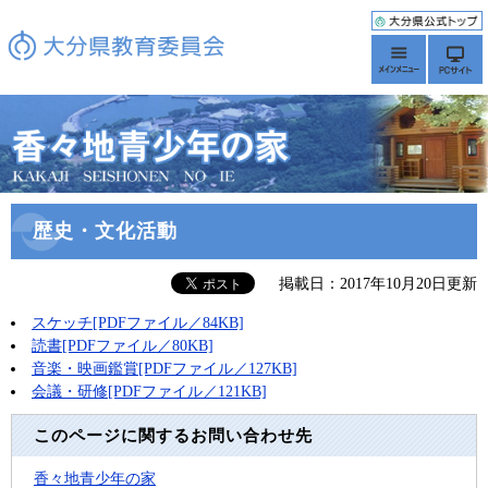
歴史・文化活動
掲載日：2017年10月20日更新
スケッチ[PDFファイル／84KB]
読書[PDFファイル／80KB]
音楽・映画鑑賞[PDFファイル／127KB]
会議・研修[PDFファイル／121KB]
このページに関するお問い合わせ先
香々地青少年の家