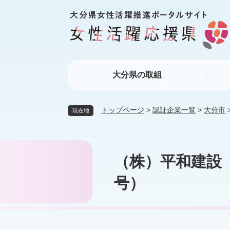
ペ
メ
ー
ニ
ジ
ュ
の
ー
先
を
頭
飛
大分県の取組
で
ば
す
し
。
て
トップページ
>
認証企業一覧
>
大分市
現在地
本
文
へ
本
（株）平和建設
文
号）