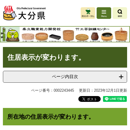
ペ
メ
ー
ニ
ジ
ュ
の
ー
先
を
.
頭
飛
で
ば
す
し
本
。
て
住居表示が変わります。
文
本
文
へ
ページ内目次
ページ番号：0002243445
更新日：2023年12月1日更新
所在地の住居表示が変わります。