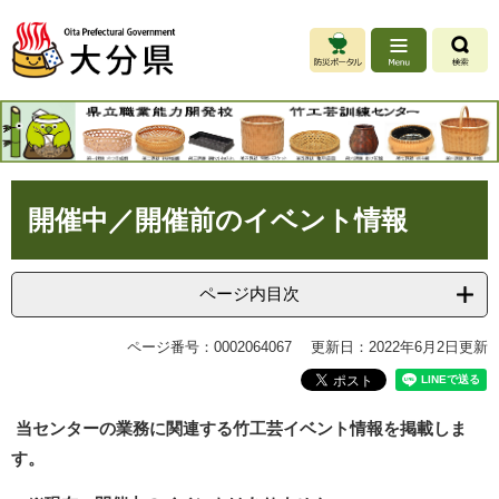
ペ
メ
ー
ニ
ジ
ュ
の
ー
先
を
.
頭
飛
で
ば
す
し
本
。
て
開催中／開催前のイベント情報
文
本
文
へ
ページ内目次
ページ番号：0002064067
更新日：2022年6月2日更新
当センターの業務に関連する竹工芸イベント情報を掲載しま
す。