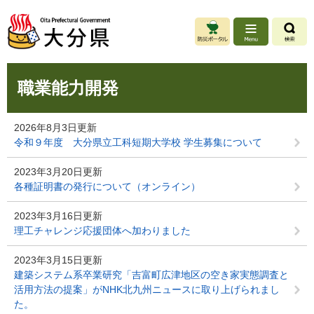
ペ
メ
ー
ニ
ジ
ュ
の
ー
先
を
本
頭
飛
職業能力開発
文
で
ば
す
し
。
て
2026年8月3日更新
本
令和９年度 大分県立工科短期大学校 学生募集について
文
へ
2023年3月20日更新
各種証明書の発行について（オンライン）
2023年3月16日更新
理工チャレンジ応援団体へ加わりました
2023年3月15日更新
建築システム系卒業研究「吉富町広津地区の空き家実態調査と
活用方法の提案」がNHK北九州ニュースに取り上げられまし
た。