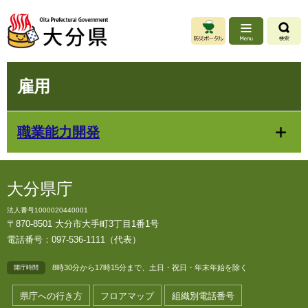
ペ
メ
ー
ニ
ジ
ュ
の
ー
先
を
本
頭
飛
雇用
文
で
ば
す
し
。
て
職業能力開発
本
文
へ
大分県庁
法人番号1000020440001
〒870-8501 大分市大手町3丁目1番1号
電話番号：097-536-1111（代表）
8時30分から17時15分まで、土日・祝日・年末年始を除く
開庁時間
県庁への行き方
フロアマップ
組織別電話番号