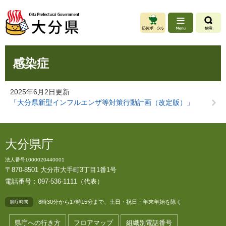
ペ
メ
ー
ニ
ジ
ュ
の
ー
先
を
本
頭
飛
感染症
文
で
ば
す
し
。
て
2025年6月2日更新
本
「大分県新型インフルエンザ等対策行動計画（改定版）」
文
へ
大分県庁
法人番号1000020440001
〒870-8501 大分市大手町3丁目1番1号
電話番号：097-536-1111（代表）
8時30分から17時15分まで、土日・祝日・年末年始を除く
開庁時間
県庁への行き方
フロアマップ
組織別電話番号