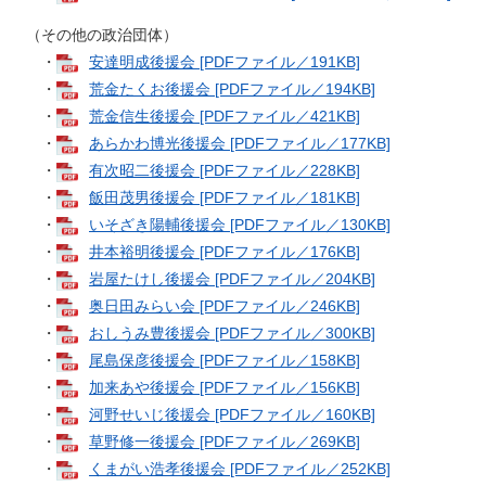
（その他の政治団体）
・
安達明成後援会 [PDFファイル／191KB]
・
荒金たくお後援会 [PDFファイル／194KB]
・
荒金信生後援会 [PDFファイル／421KB]
・
あらかわ博光後援会 [PDFファイル／177KB]
・
有次昭二後援会 [PDFファイル／228KB]
・
飯田茂男後援会 [PDFファイル／181KB]
・
いそざき陽輔後援会 [PDFファイル／130KB]
・
井本裕明後援会 [PDFファイル／176KB]
・
岩屋たけし後援会 [PDFファイル／204KB]
・
奥日田みらい会 [PDFファイル／246KB]
・
おしうみ豊後援会 [PDFファイル／300KB]
・
尾島保彦後援会 [PDFファイル／158KB]
・
加来あや後援会 [PDFファイル／156KB]
・
河野せいじ後援会 [PDFファイル／160KB]
・
草野修一後援会 [PDFファイル／269KB]
・
くまがい浩孝後援会 [PDFファイル／252KB]