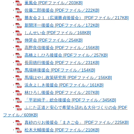
・
薫風会 [PDFファイル／203KB]
・
佐藤二郎後援会 [PDFファイル／222KB]
・
勝友会２１（広瀬勝貞後援会） [PDFファイル／217KB]
・
新開洋一後援会 [PDFファイル／172KB]
・
しんせい会 [PDFファイル／168KB]
・
伸芽会 [PDFファイル／254KB]
・
高野良信後援会 [PDFファイル／156KB]
・
高橋よしひろ後援会 [PDFファイル／257KB]
・
長田徳行後援会 [PDFファイル／231KB]
・
馬場林後援会 [PDFファイル／154KB]
・
馬場はやし政策研究所 [PDFファイル／156KB]
・
浜永よしき後援会 [PDFファイル／161KB]
・
林ひろし後援会 [PDFファイル／207KB]
・
「平岩純子」総合後援会 [PDFファイル／345KB]
・
ふじた正道と安心で希望を語れる大分づくりの会 [PDF
ファイル／609KB]
・
真砂のりお後援会「まさご会」 [PDFファイル／225KB]
・
松木大輔後援会 [PDFファイル／210KB]