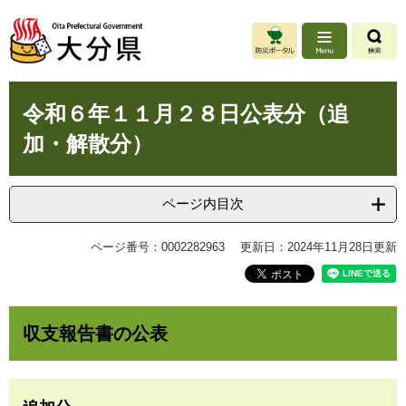
ペ
メ
ー
ニ
ジ
ュ
の
ー
先
を
本
頭
飛
令和６年１１月２８日公表分（追
文
で
ば
加・解散分）
す
し
。
て
本
文
ページ内目次
へ
ページ番号：0002282963
更新日：2024年11月28日更新
収支報告書の公表