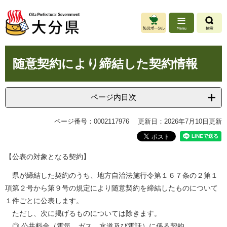
ペ
メ
ー
ニ
ジ
ュ
の
ー
先
を
本
頭
飛
随意契約により締結した契約情報
文
で
ば
す
し
。
て
ページ内目次
本
文
ページ番号：0002117976
更新日：2026年7月10日更新
へ
【公表の対象となる契約】 
県が締結した契約のうち、地方自治法施行令第１６７条の２第１
項第２号から第９号の規定により随意契約を締結したものについて
１件ごとに公表します。
ただし、次に掲げるものについては除きます。
◎ 公共料金（電気、ガス、水道及び電話）に係る契約