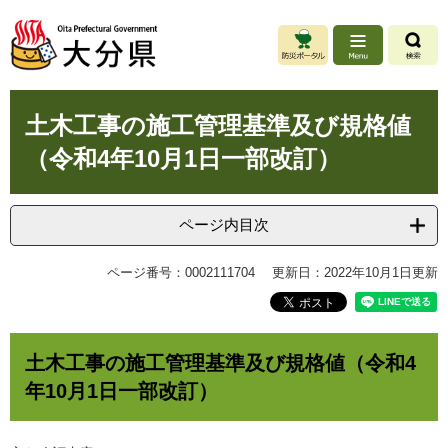
ペ
メ
ー
ニ
ジ
ュ
の
ー
先
を
本
頭
飛
土木工事の施工管理基準及び規格値
文
で
ば
（令和4年10月1日一部改訂）
す
し
。
て
本
文
ページ内目次
へ
ページ番号：0002111704
更新日：2022年10月1日更新
土木工事の施工管理基準及び規格値（令和4
年10月1日一部改訂）