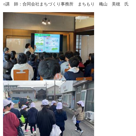
○講 師：合同会社まちづくり事務所 まちもり 穐山 美穂 氏