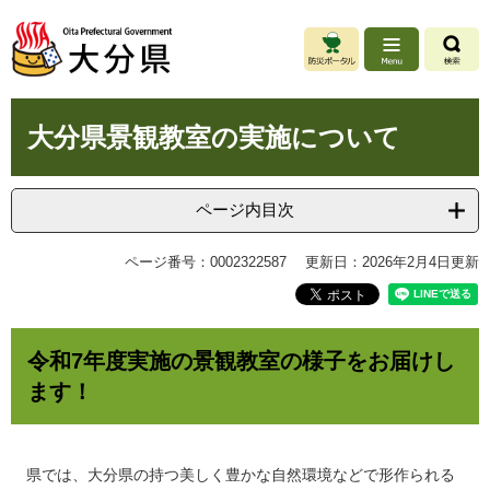
ペ
メ
ー
ニ
ジ
ュ
の
ー
先
を
本
頭
飛
大分県景観教室の実施について
文
で
ば
す
し
。
て
ページ内目次
本
文
ページ番号：0002322587
更新日：2026年2月4日更新
へ
令和7年度実施の景観教室の様子をお届けし
ます！
県では、大分県の持つ美しく豊かな自然環境などで形作られる